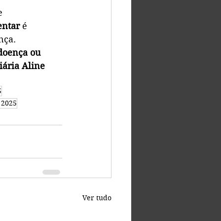
e 
entar
 é 
nça.
doença ou 
ária Aline 
S
 2025
Ver tudo