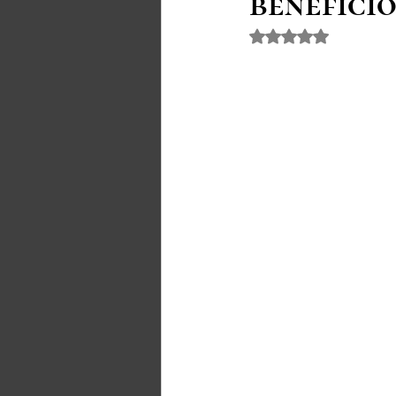
benefíci
Avaliado com NaN 