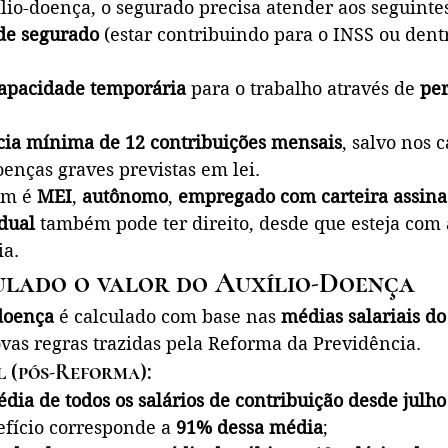
lio-doença, o segurado precisa atender aos seguintes
de segurado
 (estar contribuindo para o INSS ou dent
apacidade temporária
 para o trabalho através de 
per
ia mínima de 12 contribuições mensais
, salvo nos c
enças graves previstas em lei.
m é 
MEI
, 
autônomo
, 
empregado com carteira assin
idual
 também pode ter direito, desde que esteja com 
ia.
lado o valor do Auxílio-Doença
-doença
 é calculado com base nas 
médias salariais d
vas regras trazidas pela Reforma da Previdência.
 (pós-Reforma):
dia de todos os salários de contribuição desde julho
efício corresponde a 
91% dessa média
;