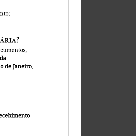
nto;
ária?
ocumentos, 
da 
io de Janeiro
, 
recebimento 