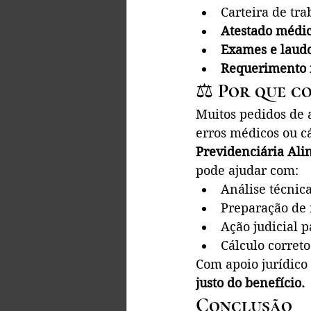
Carteira de tr
Atestado médi
Exames e laud
Requerimento n
⚖️ 
Por que c
Muitos pedidos de 
erros médicos ou cá
Previdenciária Ali
pode ajudar com:
Análise técnica
Preparação de 
Ação judicial p
Cálculo correto
Com apoio jurídico 
justo do benefício.
Conclusão