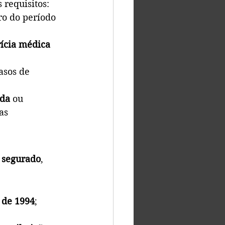
 requisitos:
ro do período 
ícia médica 
asos de 
ada
 ou 
as 
o segurado
, 
 de 1994
;