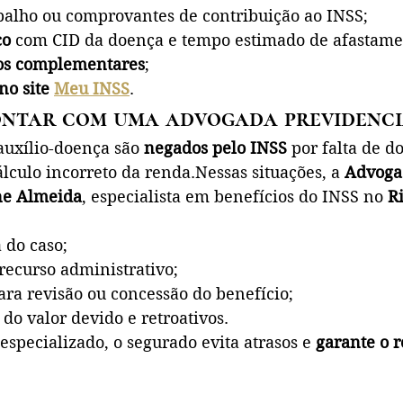
abalho ou comprovantes de contribuição ao INSS;
co
 com CID da doença e tempo estimado de afastame
os complementares
;
o site 
Meu INSS
.
ontar com uma advogada previdenci
auxílio-doença são 
negados pelo INSS
 por falta de d
lculo incorreto da renda.Nessas situações, a 
Advoga
ne Almeida
, especialista em benefícios do INSS no 
R
 do caso;
recurso administrativo;
ara revisão ou concessão do benefício;
 do valor devido e retroativos.
especializado, o segurado evita atrasos e 
garante o 