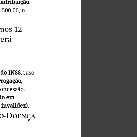
ontribuição
.
.500,00, o 
mos 12 
será 
 do INSS
.Caso 
orrogação
, 
concessão.
do em 
invalidez).
io-Doença