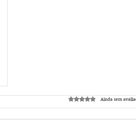
Avaliado com 0 de 5 estrel
Ainda sem avalia