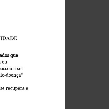
idade 
ados que 
 ou 
passou a ser 
lio-doença” 
se recupera e 