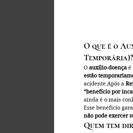
O que é o Au
Temporária)?
O 
auxílio-doença
 é
estão temporariame
acidente.Após a 
Re
“benefício por inc
ainda é o mais con
Esse benefício gar
não pode exercer su
Quem tem dir