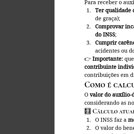
Para receber o auxí
Ter qualidade 
de graça);
Comprovar inc
do INSS
;
Cumprir carênc
acidentes ou do
👉 
Importante:
 que
contribuinte indiv
contribuições em d
Como é calcu
O 
valor do auxílio
considerando as no
🧮 
Cálculo atual
O INSS faz a 
mé
O valor do ben