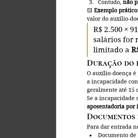
Contudo, 
não p
🟨 
Exemplo prático
valor do auxílio-do
R$ 2.500 × 9
salários for
limitado a 
R
Duração do b
O auxílio-doença é
a incapacidade cont
geralmente até 15 d
Se a incapacidade s
aposentadoria por 
Documentos n
Para dar entrada n
Documento de i