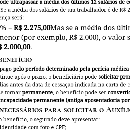
ode ultrapassar a média dos últimos 12 salários de c
:
Se a média dos salários de um trabalhador é de R$ 2
ença será:
1% = 
R$ 2.275,00
Mas se a média dos últi
 menor (por exemplo, R$ 2.000), o valor 
$ 2.000,00
.
enefício
 pago 
pelo período determinado pela perícia médica
inue após o prazo, o beneficiário pode 
solicitar pr
ias antes da data de cessação indicada na carta de 
e tornar 
permanente
, o benefício pode ser 
converti
incapacidade permanente (antiga aposentadoria por 
ecessários para solicitar o Auxíl
o benefício, o segurado deve apresentar:
dentidade com foto e CPF;