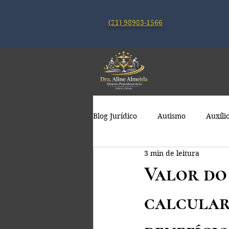
(21) 98983-1566
Blog Jurídico
Autismo
Auxíli
3 min de leitura
Valor do
calcular