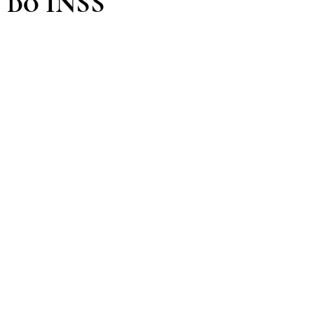
o do INSS
de 5 estrelas.