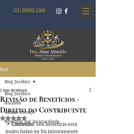
(21) 98983-1566
Post
Blog Jurídico
1 min de leitura
Blog Jurídico
Revisão de Benefícios -
Autismo
Direito do Contribuinte
Auxílio doença
Avaliado com NaN de 5 estrelas.
Benefício por incapacidade
📌 
Conteúdo:
 Seu benefício está 
muito baixo ou foi injustamente 