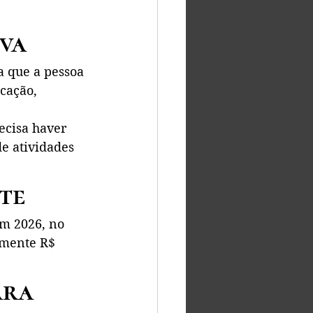
iva
a que a pessoa 
cação, 
cisa haver 
e atividades 
ite
Em 2026, no 
amente R$ 
ra 