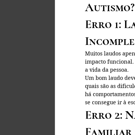
Autismo?
Erro 1: 
Incompl
Muitos laudos apen
impacto funcional.
a vida da pessoa.
Um bom laudo deve 
quais são as dificu
há comportamentos r
se consegue ir à es
Erro 2: 
Familiar