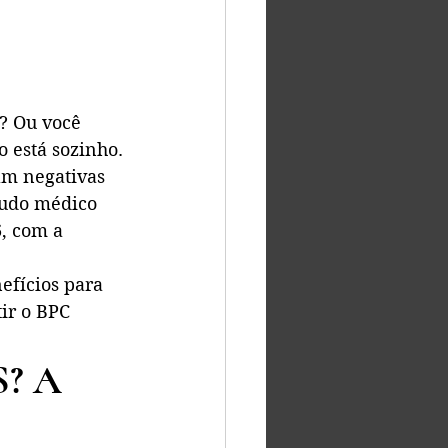
? Ou você 
 está sozinho.
am negativas 
audo médico 
, com a 
efícios para 
ir o BPC 
? A 