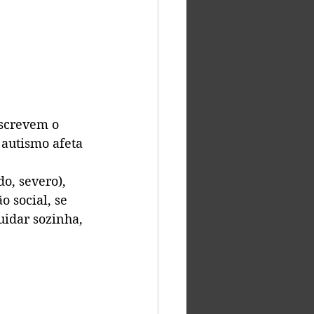
 
screvem o 
autismo afeta 
o, severo), 
 social, se 
uidar sozinha, 