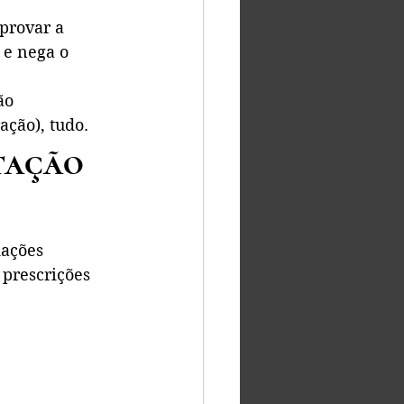
provar a 
e nega o 
ão 
ação), tudo.
tação 
iações 
 prescrições 