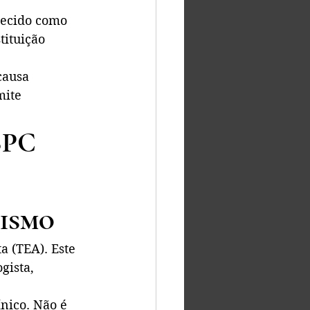
hecido como 
tituição 
causa 
mite 
BPC 
tismo
a (TEA). Este 
gista, 
nico. Não é 