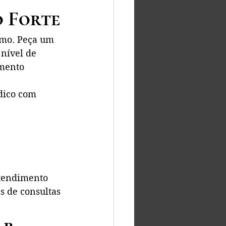
o Forte
smo. Peça um 
nível de 
mento 
dico com 
atendimento 
s de consultas 