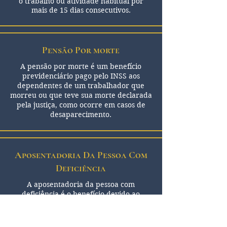
o trabalho ou atividade habitual por
mais de 15 dias consecutivos.
Pensão Por morte
A pensão por morte é um benefício
previdenciário pago pelo INSS aos
dependentes de um trabalhador que
morreu ou que teve sua morte declarada
pela justiça, como ocorre em casos de
desaparecimento.
Aposentadoria Da Pessoa Com
Deficiência
A aposentadoria da pessoa com
deficiência é o benefício devido ao
trabalhador que exerceu atividades
laborais na condição de pessoa com
deficiência.